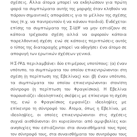
σχέσεις. Άλλα άτομα μπορεί να εκδηλώσουν για πρώτη
φορά τα συμπτώματα αυτής της μορφής όταν κληθούν να
πάρουν σημαντικές αποφάσεις για το μέλλον της σχέσης
τους (π.χ. να παντρευτούν ή να κάνουν παιδιά). Ενδέχεται
επίσης τα συμπτώματα της Σ-ΙΔΨ να μην εστιάζουν σε
κάποια τρέχουσα σχέση αλλά να αφορούν κάποια
παρελθοντική σχέση ενώ σε κάποιες περιπτώσεις αυτός
ο τύπος της διαταραχής μπορεί να οδηγήσει ένα άτομο σε
αποφυγή των ερωτικών σχέσεων γενικά.
Η Σ-ΙΨΔ περιλαμβάνει δύο επιμέρους υποτύπους: (α) έναν
υπότυπο, τα συμπτώματα του οποίου επικεντρώνονται στη
σχέση (η περίπτωση της Εβελίνας) και (β) έναν υπότυπο,
τα συμπτώματα του οποίου επικεντρώνονται στον/στη
σύντροφο (η περίπτωση του Φραγκίσκου). Η Εβελίνα
παρουσιάζει ιδεοληπτικές σκέψεις με επίκεντρο τη σχέση
της, ενώ ο Φραγκίσκος εμφανίζει ιδεοληψίες με
επίκεντρο τη σύντροφό του. Άτομα, όπως η Εβελίνα, με
ιδεοληψίες, οι οποίες επικεντρώνονται στις σχέσεις
συχνά αισθάνονται ότι κυριεύονται από αμφιβολίες και
ανησυχίες που εστιάζονται στα συναισθήματά τους προς
τον σύντροφό τους, στα συναισθήματα του συντρόφου τους