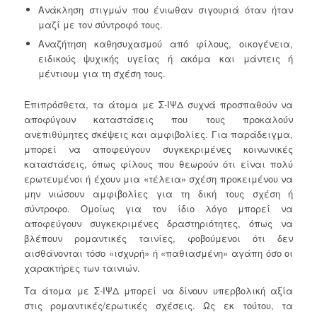
Ανάκληση στιγμών που ένιωθαν σιγουριά όταν ήταν
μαζί με τον σύντροφό τους.
Αναζήτηση καθησυχασμού από φίλους, οικογένεια,
ειδικούς ψυχικής υγείας ή ακόμα και μάντεις ή
μέντιουμ για τη σχέση τους.
Επιπρόσθετα, τα άτομα με Σ-ΙΨΔ συχνά προσπαθούν να
αποφύγουν καταστάσεις που τους προκαλούν
ανεπιθύμητες σκέψεις και αμφιβολίες. Για παράδειγμα,
μπορεί να αποφεύγουν συγκεκριμένες κοινωνικές
καταστάσεις, όπως φίλους που θεωρούν ότι είναι πολύ
ερωτευμένοι ή έχουν μια «τέλεια» σχέση προκειμένου να
μην νιώσουν αμφιβολίες για τη δική τους σχέση ή
σύντροφο. Ομοίως για τον ίδιο λόγο μπορεί να
αποφεύγουν συγκεκριμένες δραστηριότητες, όπως να
βλέπουν ρομαντικές ταινίες, φοβούμενοι ότι δεν
αισθάνονται τόσο «ισχυρή» ή «παθιασμένη» αγάπη όσο οι
χαρακτήρες των ταινιών.
Τα άτομα με Σ-ΙΨΔ μπορεί να δίνουν υπερβολική αξία
στις ρομαντικές/ερωτικές σχέσεις. Ως εκ τούτου, τα