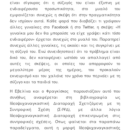
είναι σίγουρος ότι η σύζυγός του είναι έξυπνη με
ενδιαφέρουσα προσωπικότητα, στο μυαλό του
εμφανίζεται συνεχώς η σκέψη ότι στην πραγματικότητα
δεν ισχύουν αυτά. Κάθε φορά που διαβάζει τι γράφουν
άλλες γυναίκες στο Facebook ή στο Twitter, η σκέψη: «Η
γυναίκα μου δεν θα μπορούσε να είχε γράψει κάτι τόσο
ενδιαφέρον» έρχεται συνεχώς στο μυαλό του. Παρατηρεί
συνεχώς άλλες γυναίκες, τις ακούει και τις συγκρίνει με
τη σύζυγό του. Ενώ συνειδητοποιεί ότι το πρόβλημα είναι
δικό του, δεν καταφέρνει ωστόσο να απαλλαγεί από
αυτές τις σκέψεις, οι οποίες του απορροφούν το
μεγαλύτερο μέρος της ημέρας, του προκαλούν
εκνευρισμό και του χαλάνε τον χρόνο που περνάει με τη
σύζυγο και τα παιδιά του.
Η Εβελίνα και ο Φραγκίσκος παρουσιάζουν αυτό που
συνήθως αναφέρεται στη βιβλιογραφία ως
Ιδεοψυχαναγκαστική Διαταραχή Σχετιζόμενη με τη
Συντροφική Σχέση (Σ-ΙΨΔ), με άλλα λόγια
Ιδεοψυχαναγκαστική Διαταραχή επικεντρωμένη στις
συντροφικές σχέσεις. Όπως φαίνεται στα παραπάνω
παραδείγματα, αυτή η μορφή Ιδεοψυχαναγκαστικής