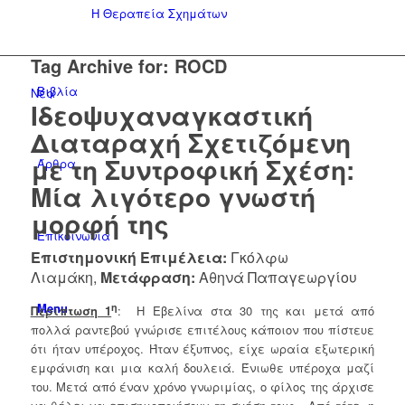
Η Θεραπεία Σχημάτων
Tag Archive for:
ROCD
Βιβλία
Νέα
Ιδεοψυχαναγκαστική
Διαταραχή Σχετιζόμενη
με τη Συντροφική Σχέση:
Άρθρα
Mία λιγότερο γνωστή
μορφή της
Επικοινωνία
Επιστημονική Επιμέλεια:
Γκόλφω
Λιαμάκη,
Μετάφραση:
Αθηνά Παπαγεωργίου
Menu
η
Περίπτωσ
η 1
: Η Εβελίνα στα 30 της και μετά από
πολλά ραντεβού γνώρισε επιτέλους κάποιον που πίστευε
ότι ήταν υπέροχος. Ήταν έξυπνος, είχε ωραία εξωτερική
εμφάνιση και μια καλή δουλειά. Ένιωθε υπέροχα μαζί
του. Μετά από έναν χρόνο γνωριμίας, ο φίλος της άρχισε