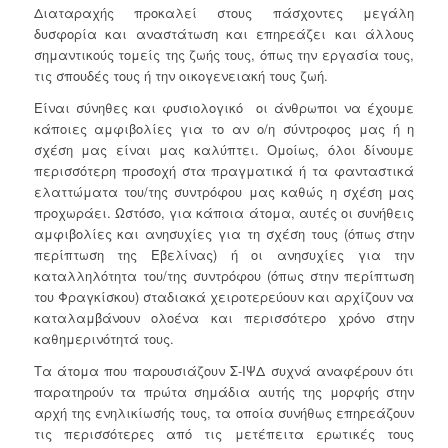
Διαταραχής προκαλεί στους πάσχοντες μεγάλη
δυσφορία και αναστάτωση και επηρεάζει και άλλους
σημαντικούς τομείς της ζωής τους, όπως την εργασία τους,
τις σπουδές τους ή την οικογενειακή τους ζωή.
Είναι σύνηθες και φυσιολογικό οι άνθρωποι να έχουμε
κάποιες αμφιβολίες για το αν ο/η σύντροφος μας ή η
σχέση μας είναι μας καλύπτει. Ομοίως, όλοι δίνουμε
περισσότερη προσοχή στα πραγματικά ή τα φανταστικά
ελαττώματα του/της συντρόφου μας καθώς η σχέση μας
προχωράει. Ωστόσο, για κάποια άτομα, αυτές οι συνήθεις
αμφιβολίες και ανησυχίες για τη σχέση τους (όπως στην
περίπτωση της Εβελίνας) ή οι ανησυχίες για την
καταλληλότητα του/της συντρόφου (όπως στην περίπτωση
του Φραγκίσκου) σταδιακά χειροτερεύουν και αρχίζουν να
καταλαμβάνουν ολοένα και περισσότερο χρόνο στην
καθημερινότητά τους.
Τα άτομα που παρουσιάζουν Σ-ΙΨΔ συχνά αναφέρουν ότι
παρατηρούν τα πρώτα σημάδια αυτής της μορφής στην
αρχή της ενηλικίωσής τους, τα οποία συνήθως επηρεάζουν
τις περισσότερες από τις μετέπειτα ερωτικές τους