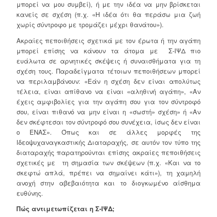
μπορεί να μου συμβεί), ή με την ιδέα να μην βρίσκεται
κανείς σε σχέση (π.χ. «Η ιδέα ότι θα περάσω μια ζωή
χωρίς σύντροφο με τρομάζει μέχρι θανάτου»).
Ακραίες πεποιθήσεις σχετικά με τον έρωτα ή την αγάπη
μπορεί επίσης να κάνουν τα άτομα με Σ-ΙΨΔ πιο
ευάλωτα σε αρνητικές σκέψεις ή συναισθήματα για τη
σχέση τους. Παραδείγματα τέτοιων πεποιθήσεων μπορεί
να περιλαμβάνουν: «Εάν η σχέση δεν είναι απολύτως
τέλεια, είναι απίθανο να είναι «αληθινή αγάπη», «Αν
έχεις αμφιβολίες για την αγάπη σου για τον σύντροφό
σου, είναι πιθανό να μην είναι η «σωστή» σχέση» ή «Αν
δεν σκέφτεσαι τον σύντροφό σου συνέχεια, ίσως δεν είναι
ο ΕΝΑΣ». Όπως και σε άλλες μορφές της
Ιδεοψυχαναγκαστικής Διαταραχής, σε αυτόν τον τύπο της
διαταραχής παρατηρούνται επίσης ακραίες πεποιθήσεις
σχετικές με τη σημασία των σκέψεων (π.χ. «Και να το
σκεφτώ απλά, πρέπει να σημαίνει κάτι»), τη χαμηλή
ανοχή στην αβεβαιότητα και το διογκωμένο αίσθημα
ευθύνης.
Πώς αντιμετωπίζεται η Σ-ΙΨΔ;