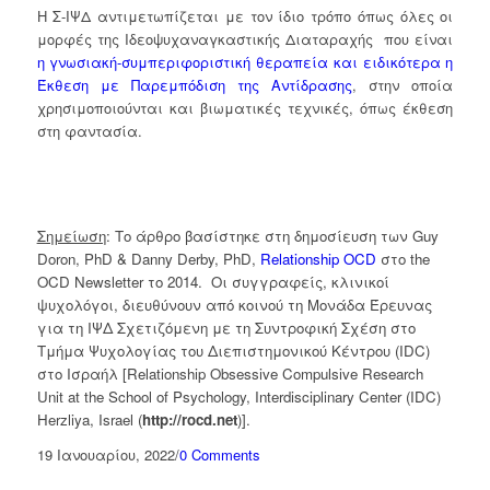
Η Σ-ΙΨΔ αντιμετωπίζεται με τον ίδιο τρόπο όπως όλες οι
μορφές της Ιδεοψυχαναγκαστικής Διαταραχής που είναι
η γνωσιακή-συμπεριφοριστική θεραπεία και ειδικότερα η
Έκθεση με Παρεμπόδιση της Αντίδρασης
, στην οποία
χρησιμοποιούνται και βιωματικές τεχνικές, όπως έκθεση
στη φαντασία.
Σημείωση
: Το άρθρο βασίστηκε στη δημοσίευση των Guy
Doron, PhD & Danny Derby, PhD,
Relationship OCD
στο the
OCD Newsletter το 2014.
Οι συγγραφείς, κλινικοί
ψυχολόγοι, διευθύνουν από κοινού τη Μονάδα Έρευνας
για τη ΙΨΔ Σχετιζόμενη με τη Συντροφική Σχέση στο
Τμήμα Ψυχολογίας του Διεπιστημονικού Κέντρου (IDC)
στο Ισραήλ [Relationship Obsessive Compulsive Research
Unit at the School of Psychology, Interdisciplinary Center (IDC)
Herzliya, Israel (
http
://
rocd
.
net
)].
19 Ιανουαρίου, 2022
/
0 Comments