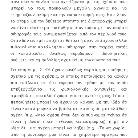
αρνητικά γεγονότα που σχετίζονται με τις σχέσεις τους
μπορεί να τους προκαλούν μεγάλη αγωνία και να
επηρεάζουν ακόμη και την αυτοεκτίμησή τους. Επιπλέον,
τα άτομα με τον δεύτερο υπότυπο της διαταραχής μπορεί
να είναι ιδιαίτερα ευαίσθητα στον τρόπο με τον οποίο ο
σύντροφός τους αντιμετωπίζεται από τον περίγυρό τους.
Όταν δεν αντιμετωπίζεται θετικά ή όταν υπάρχουν άλλοι
πιθανοί «πιο κατάλληλοι» σύντροφοι στην παρέα, αυτές
οι καταστάσεις συνήθως πυροδοτούν ιδεοληπτικές
σκέψεις και αμφιβολίες σχετικά με τον σύντροφό τους.
Τα άτομα με Σ-ΙΨΔ έχουν συνήθως ακραίες πεποιθήσεις
σχετικά με τις σχέσεις, οι οποίες πεποιθήσεις τα κάνουν
πιο ευάλωτα σε ό,τι αφορά τον τρόπο με τον οποίο
επεξεργάζονται τις φυσιολογικές ανησυχίες και
αμφιβολίες που όλοι έχουμε για τις σχέσεις μας. Τέτοιες
πεποιθήσεις μπορεί να έχουν να κάνουν με την ιδέα ότι
είναι καταστροφικό να βρίσκεται κανείς σε μια «λάθος»
σχέση (π.χ. «Μια σχέση όπου δεν αισθάνομαι πάντα ότι
είναι η σωστή είναι πιθανώς καταστροφική), ή με την
ιδέα ότι μια σχέση μπορεί να λήξει (π.χ. «Το να χωρίσω
από τη σύντροφό μου είναι το χειρότερο πράγμα που