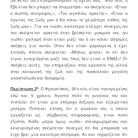
να θέλει να επισημοποιήσουν τη σχέση τους. Από τότε, η
Εβελίνα δεν μπορεί να σταματήσει να σκέφτεται: «Είναι
ο σωστός σύντροφος;», «Τον αγαπάω αρκετά;», «Είναι ο
έρωτας της ζωής μου ή θα κάνω το χειρότερο λάθος της
ζωής μου;». Για να νιώσει καλύτερα ελέγχει συνεχώς αν
τον σκέφτεται αρκετά όταν βρίσκεται μακρυά του, αν
νιώθει χαλαρή όταν είναι μαζί του ή αν κάνει άσχημες
σκέψεις για αυτόν. Όταν δεν είναι χαρούμενη ή έχει
ένταση, πάντα σκέφτεται: «Μήπως φταίει το ότι δεν
είμαι ευτυχισμένη μαζί του; Ίσως δεν είναι ο ΕΝΑΣ»! Οι
σκέψεις αυτές την επηρεάζουν στην εργασία της αλλά
στην κοινωνική της ζωή και της προκαλούν μεγάλη
αναστάτωση και δυσφορία.
Περίπτωση 2
: Ο Φραγκίσκος, 35 ετών, είναι παντρεμένος
η
εδώ και 5 χρόνια. Αγαπά πολύ τη γυναίκα του και
πιστεύει ότι είναι μια υπέροχη σύζυγος και εξαιρετική
μητέρα. Πιστεύει επίσης ότι η γυναίκα του, η οποία
εργάζεται ως σύμβουλος πληροφορικής, είναι πολύ
έξυπνη. Κάθε μέρα όμως νιώθει στενοχωρημένος και
εκνευρισμένος σκέφτεται συνεχώς ότι θα μπορούσε να
είχε βρει μία καλύτερη σύντροφο. Αν και ισχυρίζεται ότι