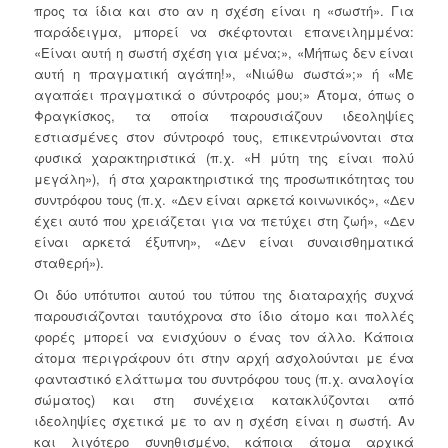
προς τα ίδια και στο αν η σχέση είναι η «σωστή». Για
παράδειγμα, μπορεί να σκέφτονται επανειλημμένα:
«Είναι αυτή η σωστή σχέση για μένα;», «Μήπως δεν είναι
αυτή η πραγματική αγάπη!», «Νιώθω σωστά»;» ή «Με
αγαπάει πραγματικά ο σύντροφός μου;» Άτομα, όπως ο
Φραγκίσκος, τα οποία παρουσιάζουν ιδεοληψίες
εστιασμένες στον σύντροφό τους, επικεντρώνονται στα
φυσικά χαρακτηριστικά (π.χ. «Η μύτη της είναι πολύ
μεγάλη»), ή στα χαρακτηριστικά της προσωπικότητας του
συντρόφου τους (π.χ. «Δεν είναι αρκετά κοινωνικός», «Δεν
έχει αυτό που χρειάζεται για να πετύχει στη ζωή», «Δεν
είναι αρκετά έξυπνη», «Δεν είναι συναισθηματικά
σταθερή»).
Οι δύο υπότυποι αυτού του τύπου της διαταραχής συχνά
παρουσιάζονται ταυτόχρονα στο ίδιο άτομο και πολλές
φορές μπορεί να ενισχύουν ο ένας τον άλλο. Κάποια
άτομα περιγράφουν ότι στην αρχή ασχολούνται με ένα
φανταστικό ελάττωμα του συντρόφου τους (π.χ. αναλογία
σώματος) και στη συνέχεια κατακλύζονται από
ιδεοληψίες σχετικά με το αν η σχέση είναι η σωστή. Αν
και λιγότερο συνηθισμένο, κάποια άτομα αρχικά