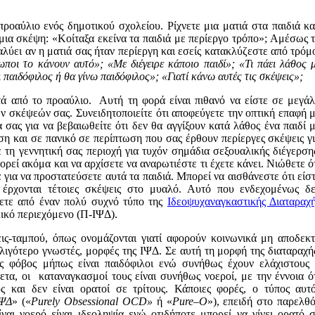
ιαμάκη
ροαύλιο ενός δημοτικού σχολείου. Ρίχνετε μια ματιά στα παιδιά κα
μια σκέψη: «Κοίταξα εκείνα τα παιδιά με περίεργο τρόπο»; Αμέσως 
αλύει αν η ματιά σας ήταν περίεργη και εσείς κατακλύζεστε από τρόμ
ωποι το κάνουν αυτό»; «Με διέγειρε κάποιο παιδί»; «Τι πάει λάθος 
 παιδόφιλος ή θα γίνω παιδόφιλος»; «Γιατί κάνω αυτές τις σκέψεις»;
τά από το προαύλιο. Αυτή τη φορά είναι πιθανό να είστε σε μεγά
ν σκέψεών σας. Συνειδητοποιείτε ότι αποφεύγετε την οπτική επαφή 
 σας για να βεβαιωθείτε ότι δεν θα αγγίξουν κατά λάθος ένα παιδί 
η και σε πανικό σε περίπτωση που σας έρθουν περίεργες σκέψεις γ
 τη γεννητική σας περιοχή για τυχόν σημάδια σεξουαλικής διέγερση
πορεί ακόμα και να αρχίσετε να αναρωτιέστε τι έχετε κάνει. Νιώθετε ό
ά για να προστατεύσετε αυτά τα παιδιά. Μπορεί να αισθάνεστε ότι είσ
 έρχονται τέτοιες σκέψεις στο μυαλό. Αυτό που ενδεχομένως δ
σχετε από έναν πολύ συχνό τύπο της
Ιδεοψυχαναγκαστικής Διαταραχ
λικό περιεχόμενο (Π-ΙΨΔ).
εις-ταμπού, όπως ονομάζονται γιατί αφορούν κοινωνικά μη αποδεκ
ά λιγότερο γνωστές, μορφές της ΙΨΔ. Σε αυτή τη μορφή της διαταραχή
ός φόβος μήπως είναι παιδόφιλοι ενώ συνήθως έχουν ελάχιστους
τα, οι καταναγκασμοί τους είναι συνήθως νοεροί, με την έννοια ό
 και δεν είναι ορατοί σε τρίτους. Κάποιες φορές, ο τύπος αυτ
ΙΨΔ
» («
Purely
Obsessional
OCD
»
ή «
Pure
–
O
»), επειδή στο παρελθ
ναι νοερό είναι ιδεοληψία ενώ οτιδήποτε μπορεί να γίνει ορατό 