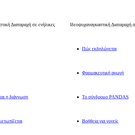
τική Διαταραχή σε ενήλικες
Ιδεοψυχαναγκαστική Διαταραχή σ
Πώς εκδηλώνεται
Φαρμακευτική αγωγή
ται η διάγνωση
Το σύνδρομο PANDAS
μετωπίζεται
Βοήθεια για γονείς