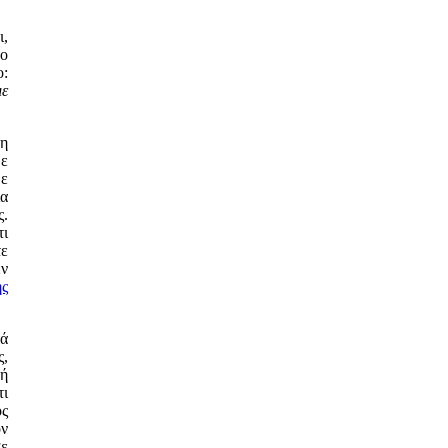
ι,
το
ο:
με
λη
με
με
ια
ς.
τι
τε
εν
ής
τά
ς,
 ή
τι
ός
όν
σε