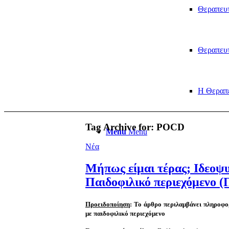
Θεραπευτ
Θεραπευτ
Η Θεραπ
Tag Archive for:
POCD
Menu
Menu
Νέα
Μήπως είμαι τέρας; Ιδεοψ
Παιδοφιλικό περιεχόμενο (
Προειδοποίηση
: Το άρθρο περιλαμβάνει πληροφορ
με παιδοφιλικό περιεχόμενο