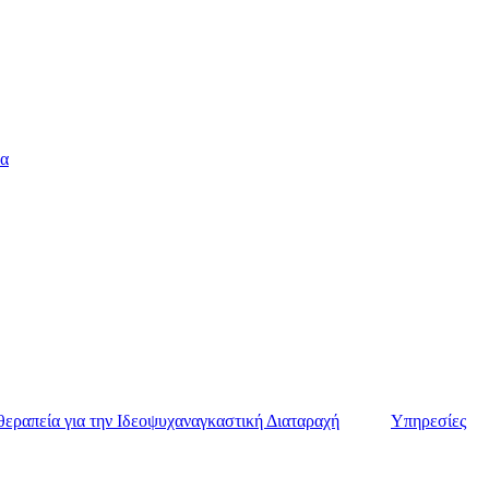
α
θεραπεία για την Ιδεοψυχαναγκαστική Διαταραχή
Υπηρεσίες