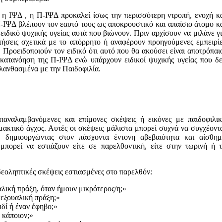
 η ΙΨΔ , η Π-ΙΨΔ προκαλεί ίσως την περισσότερη ντροπή, ενοχή κ
-ΙΨΔ βλέπουν τον εαυτό τους ως αποκρουστικό και απαίσιο άτομο κ
ειδικό ψυχικής υγείας αυτά που βιώνουν. Πριν αρχίσουν να μιλάνε γ
τήσεις σχετικά με το απόρρητο ή αναφέρουν προηγούμενες εμπειρί
 Προειδοποιούν τον ειδικό ότι αυτό που θα ακούσει είναι αποτρόπαι
κατανόηση της Π-ΙΨΔ ενώ υπάρχουν ειδικοί ψυχικής υγείας που δ
 λανθασμένα με την Παιδοφιλία.
αναλαμβανόμενες και επίμονες σκέψεις ή εικόνες με παιδοφιλι
μακτικό άγχος. Αυτές οι σκέψεις μάλιστα μπορεί συχνά να συγχέοντ
, δημιουργώντας στον πάσχοντα έντονη αβεβαιότητα και αίσθη
 μπορεί να εστιάζουν είτε σε παρελθοντική, είτε στην τωρινή ή 
εοληπτικές σκέψεις εστιασμένες στο παρελθόν:
ική πράξη, όταν ήμουν μικρότερος/η;»
εξουαλική πράξη;»
ιδί ή έναν έφηβο;»
 κάποιον;»