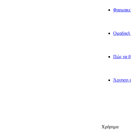
Φαρμακε
Ομαδική 
Πώς να β
Άρνηση ψ
Χρήσιμα