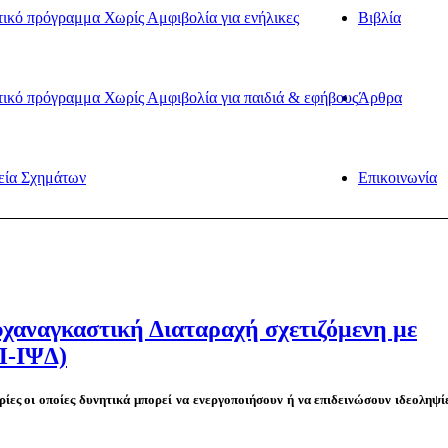
ικό πρόγραμμα Χωρίς Αμφιβολία για ενήλικες
Βιβλία
ικό πρόγραμμα Χωρίς Αμφιβολία για παιδιά & εφήβους
Άρθρα
εία Σχημάτων
Επικοινωνία
υχαναγκαστική Διαταραχή σχετιζόμενη με
Π-ΙΨΔ)
ίες οι οποίες δυνητικά μπορεί να ενεργοποιήσουν ή να επιδεινώσουν ιδεοληψί