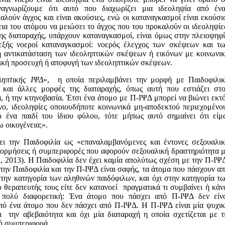
ναγνωρίζουμε ότι αυτό που διαχωρίζει μια ιδεοληψία από έν
αλούν άγχος και είναι ακούσιες, ενώ οι καταναγκασμοί είναι εκούσι
ια του ατόμου να μειώσει το άγχος που του προκαλούν οι ιδεοληψίε
ης διαταραχής, υπάρχουν καταναγκασμοί, είναι όμως στην πλειοψηφ
 εξής νοεροί καταναγκασμοί: νοερός έλεγχος των σκέψεων και τ
 αντικατάσταση των ιδεοληπτικών σκέψεων ή εικόνων με κοινωνι
τική προσευχή ή αποφυγή των ιδεοληπτικών σκέψεων.
ληπτικής ΙΨΔ
», η οποία περιλαμβάνει την μορφή με Παιδοφιλι
 και άλλες μορφές της διαταραχής, όπως αυτή που εστιάζει στ
, ή την κτηνοβασία. Έτσι ένα άτομο με Π-ΙΨΔ μπορεί να βιώνει εκτ
νο, ιδεοληψίες οποιουδήποτε κοινωνικά μη-αποδεκτού περιεχομένο
 ένα παιδί του ίδιου φύλου, τότε μήπως αυτό σημαίνει ότι είμ
ω οικογένεια;».
ει την Παιδοφιλία ως «επαναλαμβανόμενες και έντονες σεξουαλι
αρορμήσεις ή συμπεριφορές που αφορούν σεξουαλική δραστηριότητα 
A, 2013). Η Παιδοφιλία δεν έχει καμία απολύτως σχέση με την Π-ΙΨ
ην Παιδοφιλία και την Π-ΙΨΔ είναι σαφής, τα άτομα που πάσχουν α
ην κατηγορία των αληθινών παιδόφιλων, και όχι στην κατηγορία τ
θεραπευτής τους είτε δεν κατανοεί πραγματικά τι συμβαίνει ή κάν
 πολύ διαφορετική: Ένα άτομο που πάσχει από Π-ΙΨΔ δεν είν
από ένα άτομο που δεν πάσχει από Π-ΙΨΔ. Η Π-ΙΨΔ είναι μία ψυχι
ι την αβεβαιότητα και όχι μία διαταραχή η οποία σχετίζεται με τ
κή συμπεριφορά.