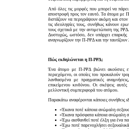
Από όλες τις μορφές που μπορεί να πάρει
αποστροφή προς τον εαυτό. Τα άτομα με Π
διστάζουν να περιγράψουν ακόμη και στον 
τις ιδεοληψίες τους, συνήθως κάνουν ερω
τους σχετικά με την αντιμετώπιση της ΙΨΔ.
Δυστυχώς, ωστόσο, δεν υπάρχει επαρκής 
αναγνωρίζουν την Π-ΙΨΔ και την ταυτίζουν
Πώς εκδηλώνεται η Π-ΙΨΔ;
Ένα άτομο με Π-ΙΨΔ βιώνει ακούσιες επ
περιεχόμενο, οι οποίες του προκαλούν τρο
λανθασμένα με πραγματικές αναμνήσεις
επικείμενου κινδύνου. Οι σκέψεις αυτές
μελλοντική συμπεριφορά του ατόμου.
Παρακάτω αναφέρονται κάποιες συνήθεις ιδ
«Έκανα ποτέ κάποια ανώμαλη σεξουαλ
«Έκανα πρόσφατα κάποια ανώμαλη σ
«Έχω αισθανθεί ποτέ έλξη για ένα πα
«Έχω ποτέ παρενοχλήσει σεξουαλικά