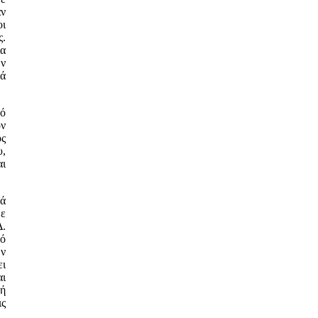
αν
οι
ς.
ία
ων
κά
κό
ον
ός
υ,
αι
κά
με
Δ.
πό
ων
ει
αι
κή
ις