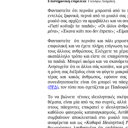
Επιστημονική επιμέλεια
: Γκόλφω Λ
Φανταστείτε ότι περνάτε μπροστά από το π
εντελώς ξαφνικά, περνά από το μυαλό σας 
μυαλό σας αρχίζει να αμφιβάλλει και να αν
«Γιατί
κοίταζα τα παιδιά»; «Οι άλλοι άνθρ
μένα»; «Έκανα κάτι που δεν έπρεπε»; «Είμαι
Φανταστείτε ότι περνάτε και πάλι μπροσ
επιφυλακή και να έχετε πλήρη επίγνωση τω
τους άλλους ανθρώπους. Ελέγχετε τα χέρια
ακατάλληλο τρόπο και είστε σε επαγρύπνησ
τα παιδιά. Μπορεί ακόμα και να σκανάρετε
Ανησυχείτε ότι οι άλλοι σάς κοιτάνε, και μ
η μόνη σας διέξοδος είναι να φύγετε μακρι
τέρας και κακός άνθρωπος, εφόσον σας
συνειδητοποιείτε είναι ότι μπορεί να πά
(ΙΨΔ)
, τον τύπο που σχετίζεται με Παιδοφι
Το να βιώνετε τέτοιες ιδεοληπτικές σκέψ
θέματα, είναι μία από τις πιο συχνές, αλλ
στους πάσχοντες επικρατεί ο ιδεοληπτικ
καθόλου φανερούς καταναγκασμούς. Αντίθε
συμβαίνουν αποκλειστικά στο μυαλό τους
αναφέρεται και ως «
Καθαρά Ιδεοληπτική 
θεωρούσαμε λανθασμένα ότι οτιδήποτε εί