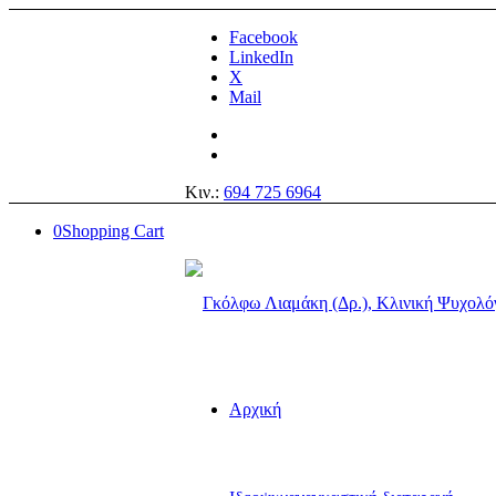
Facebook
LinkedIn
X
Mail
Κιν.:
694 725 6964
0
Shopping Cart
Αρχική