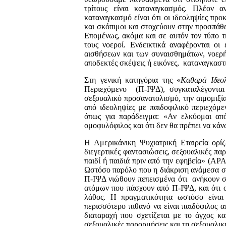
τρίτους είναι καταναγκασμός. Πλέον α
καταναγκασμό είναι ότι οι ιδεοληψίες προκ
και σκόπιμοι και στοχεύουν στην προσπάθε
Επομένως, ακόμα και σε αυτόν τον τύπο τ
τους νοεροί. Ενδεικτικά αναφέρονται οι
αισθήσεων και των συναισθημάτων, νοερή
αποδεκτές σκέψεις ή εικόνες, καταναγκασ
Στη γενική κατηγόρια της «
Καθαρά Ιδεο
Περιεχόμενο (Π-ΙΨΔ), συγκαταλέγονται
σεξουαλικό προσανατολισμό, την αιμομιξία
από ιδεοληψίες με παιδοφιλικό περιεχόμε
όπως για παράδειγμα: «Αν ελκύομαι από
ομοφυλόφιλος και ότι δεν θα πρέπει να κάν
Η Αμερικάνικη Ψυχιατρική Εταιρεία ορίζ
διεγερτικές φαντασιώσεις, σεξουαλικές π
παιδί ή παιδιά πριν από την εφηβεία» (AP
Ωστόσο παρόλο που η διάκριση ανάμεσα στ
Π-ΙΨΔ νιώθουν πεπεισμένα ότι ανήκουν στ
ατόμων που πάσχουν από Π-ΙΨΔ, και ότι ο 
λάθος. Η πραγματικότητα ωστόσο είναι
περισσότερο πιθανό να είναι παιδόφιλος 
διαταραχή που σχετίζεται με το άγχος κα
σεξουαλικές παρορμήσεις και τη σεξουαλι