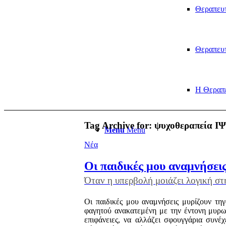
Θεραπευτ
Θεραπευτ
Η Θεραπ
Tag Archive for:
ψυχοθεραπεία Ι
Menu
Menu
Νέα
Οι παιδικές μου αναμνήσεις
Όταν η υπερβολή μοιάζει λογική σ
Οι παιδικές μου αναμνήσεις μυρίζουν τη
φαγητού ανακατεμένη με την έντονη μυρω
επιφάνειες, να αλλάζει σφουγγάρια συνέ