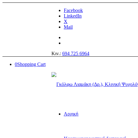
Facebook
LinkedIn
X
Mail
Κιν.:
694 725 6964
0
Shopping Cart
Αρχική