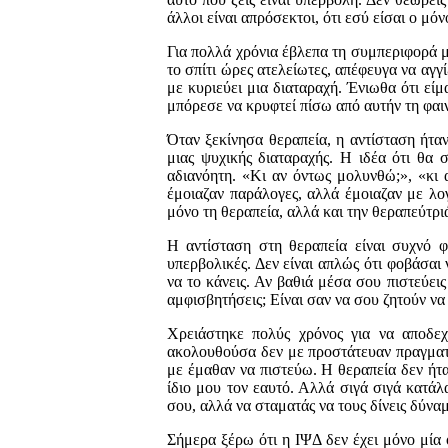
άλλοι είναι απρόσεκτοι, ότι εσύ είσαι ο μό
Για πολλά χρόνια έβλεπα τη συμπεριφορά μ
το σπίτι ώρες ατελείωτες, απέφευγα να αγ
με κυριεύει μια διαταραχή. Ένιωθα ότι είμ
μπόρεσε να κρυφτεί πίσω από αυτήν τη φαι
Όταν ξεκίνησα θεραπεία, η αντίσταση ήτα
μιας ψυχικής διαταραχής. Η ιδέα ότι θα
αδιανόητη. «Κι αν όντως μολυνθώ;», «κι α
έμοιαζαν παράλογες, αλλά έμοιαζαν με λο
μόνο τη θεραπεία, αλλά και την θεραπεύτρι
Η αντίσταση στη θεραπεία είναι συχνό φ
υπερβολικές. Δεν είναι απλώς ότι φοβάσαι 
να το κάνεις. Αν βαθιά μέσα σου πιστεύεις
αμφισβητήσεις; Είναι σαν να σου ζητούν να 
Χρειάστηκε πολύς χρόνος για να αποδεχ
ακολουθούσα δεν με προστάτευαν πραγματικ
με έμαθαν να πιστεύω. Η θεραπεία δεν ήτ
ίδιο μου τον εαυτό. Αλλά σιγά σιγά κατάλα
σου, αλλά να σταματάς να τους δίνεις δύνα
Σήμερα ξέρω ότι η ΙΨΔ δεν έχει μόνο μία 