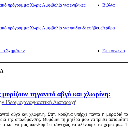
ικό πρόγραμμα Χωρίς Αμφιβολία για ενήλικες
Βιβλία
ικό πρόγραμμα Χωρίς Αμφιβολία για παιδιά & εφήβους
Άρθρα
εία Σχημάτων
Επικοινωνία
ΨΔ
 μυρίζουν τηγανιτό αβγό και χλωρίνη:
την Ιδεοψυχαναγκαστική Διαταραχή
γανιτό αβγό και χλωρίνη. Στην κουζίνα υπήρχε πάντα η μυρωδιά τ
διά της απολύμανσης. Θυμάμαι τη μητέρα μου να τρίβει ασταμάτη
χεια και να μας υπενθυμίζει συνεχώς να πλένουμε τα χέρια μας. 