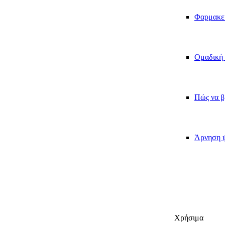
Φαρμακε
Ομαδική 
Πώς να β
Άρνηση ψ
Χρήσιμα