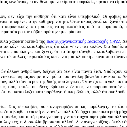
τος κινδύνους, κι αν θέλουμε να είμαστε ασφαλείς, πρέπει να είμασ
ν, δεν είχα την αίσθηση ότι κάτι είναι υπερβολικό. Οι φοβίες δ
νσωματωμένες στην καθημερινότητα. Όταν ακούς ξανά και ξανά ότι 
όβια καραδοκούν, ότι μπορείς να αρρωστήσεις από το παραμικρό, 
 περισσότερο τον φόβο παρά την εμπειρία σου.
πουλα χαρακτηριστικά της
Ιδεοψυχαναγκαστικής Διαταραχής (ΙΨΔ)
. Δ
 σε κάνει να καταλαβαίνεις ότι κάτι «δεν πάει καλά». Στο διαδίκτ
νται ως παράλογες και ξένες, ότι το άτομο συνήθως καταλαβαίνει π
ει σε πολλές περιπτώσεις και είναι μια κλασική εικόνα που συναν
ών άλλων ανθρώπων, δείχνει ότι δεν είναι πάντα έτσι. Υπάρχουν κ
ντίθετα, ταιριάζουν με τον τρόπο που αντιλαμβάνεσαι τον κόσμο. Δ
ται», αλλά σαν μέρος της δικής σου λογικής. Όταν έχεις μεγαλώσει 
ους σου, αυτές οι ιδέες βρίσκουν έδαφος να παρουσιαστούν 
 ότι σε κατακλύζει κάτι παράλογο ή υπερβολικό, αλλά ότι ακολουθε
ία. Στις ιδεοληψίες που αναγνωρίζονται ως παράλογες, το άτο
ως ζητά βοήθεια επειδή δεν αντέχει άλλο. Υπάρχει μια εσωτερική μάχ
το μυαλό, και αυτή η αναγνώριση γίνεται συχνά αφετηρία για αλλαγ
 λογικές, η δυσκολία βρίσκεται αλλού: δεν αναγνωρίζεις εύκολα ό
 ότι πρόκειται για σύμπτωμα αλλά αντίθετα, μπορεί να πιστεύεις ότι 