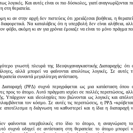
ως λογικές. Και αυτές είναι οι πιο δύσκολες, γιατί αναγνωρίζονται π
η στη θεραπεία.
μη κι αν στην αρχή δεν πιστεύεις ότι χρειάζεσαι βοήθεια, η θεραπε
διαφορετικά. Να καταλάβεις ότι η υπερβολή δεν είναι αλήθεια, αλ
ον φόβο, ακόμη κι αν για χρόνια έμοιαζε να είναι το μόνο πράγμα π
γότερο γνωστή πλευρά της Ιδεοψυχαναγκαστικής Διαταραχής: ότι 
λογες, αλλά μπορεί να φαίνονται απολύτως λογικές. Σε αυτές τ
 θεραπεία συναντά μεγαλύτερη αντίσταση.
ή Διαταραχή (ΙΨΔ) συχνά περιγράφεται ως μια κατάσταση όπου 
νες προς το άτομο. Αυτό πράγματι ισχύει σε πολλές περιπτώσεις, αλ
ής. Υπάρχουν και ιδεοληψίες που βιώνονται ως λογικές και απόλυ
ιλαμβάνεται τον κόσμο. Σε αυτές τις περιπτώσεις, η ΙΨΔ «κρύβετα
με αποτέλεσμα η διάγνωση να καθυστερεί και η ίδια η διαταραχή 
δεν φαίνονται υπερβολικές στο ίδιο το άτομο, η αναγνώριση τ
υτό συχνά οδηγεί σε αντίσταση στη θεραπεία: το άτομο μπορεί 