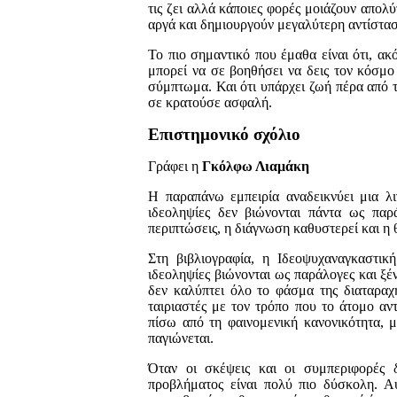
τις ζει αλλά κάποιες φορές μοιάζουν απολύτ
αργά και δημιουργούν μεγαλύτερη αντίστασ
Το πιο σημαντικό που έμαθα είναι ότι, ακό
μπορεί να σε βοηθήσει να δεις τον κόσμο 
σύμπτωμα. Και ότι υπάρχει ζωή πέρα από τ
σε κρατούσε ασφαλή.
Επιστημονικό σχόλιο
Γράφει η
Γκόλφω Λιαμάκη
Η παραπάνω εμπειρία αναδεικνύει μια λι
ιδεοληψίες δεν βιώνονται πάντα ως παρά
περιπτώσεις, η διάγνωση καθυστερεί και η
Στη βιβλιογραφία, η Ιδεοψυχαναγκαστικ
ιδεοληψίες βιώνονται ως παράλογες και ξέ
δεν καλύπτει όλο το φάσμα της διαταραχ
ταιριαστές με τον τρόπο που το άτομο αντ
πίσω από τη φαινομενική κανονικότητα, 
παγιώνεται.
Όταν οι σκέψεις και οι συμπεριφορές 
προβλήματος είναι πολύ πιο δύσκολη. Α