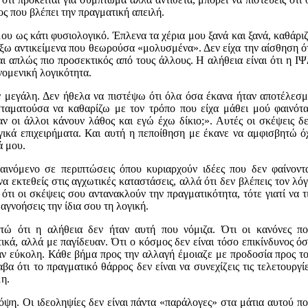
νος που βλέπει την πραγματική απειλή.
ου ως κάτι φυσιολογικό. Έπλενα τα χέρια μου ξανά και ξανά, καθάρι
γίξω αντικείμενα που θεωρούσα «μολυσμένα». Δεν είχα την αίσθηση ό
αι απλώς πιο προσεκτικός από τους άλλους. Η αλήθεια είναι ότι η Ι
νομενική λογικότητα.
ν μεγάλη. Δεν ήθελα να πιστέψω ότι όλα όσα έκανα ήταν αποτέλεσ
 σταματούσα να καθαρίζω με τον τρόπο που είχα μάθει μού φαινότ
ν οι άλλοι κάνουν λάθος και εγώ έχω δίκιο;». Αυτές οι σκέψεις δ
γικά επιχειρήματα. Και αυτή η πεποίθηση με έκανε να αμφισβητώ ό
ά μου.
αινόμενο σε περιπτώσεις όπου κυριαρχούν ιδέες που δεν φαίνοντ
να εκτεθείς στις αγχωτικές καταστάσεις, αλλά ότι δεν βλέπεις τον λό
 ότι οι σκέψεις σου αντανακλούν την πραγματικότητα, τότε γιατί να τ
αγνοήσεις την ίδια σου τη λογική.
τώ ότι η αλήθεια δεν ήταν αυτή που νόμιζα. Ότι οι κανόνες π
ά, αλλά με παγίδευαν. Ότι ο κόσμος δεν είναι τόσο επικίνδυνος ό
αν εύκολη. Κάθε βήμα προς την αλλαγή έμοιαζε με προδοσία προς τ
βα ότι το πραγματικό θάρρος δεν είναι να συνεχίζεις τις τελετουργί
μη.
όψη. Οι ιδεοληψίες δεν είναι πάντα «παράλογες» στα μάτια αυτού π