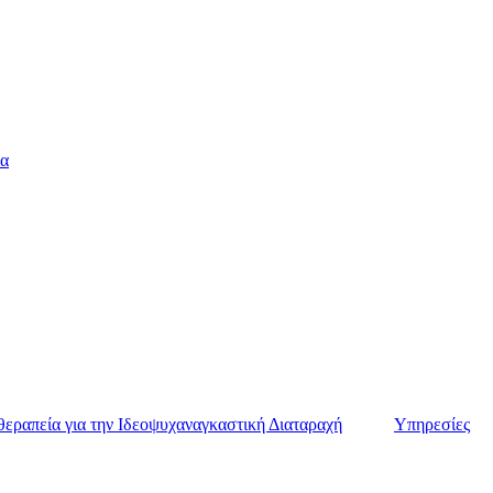
α
θεραπεία για την Ιδεοψυχαναγκαστική Διαταραχή
Υπηρεσίες