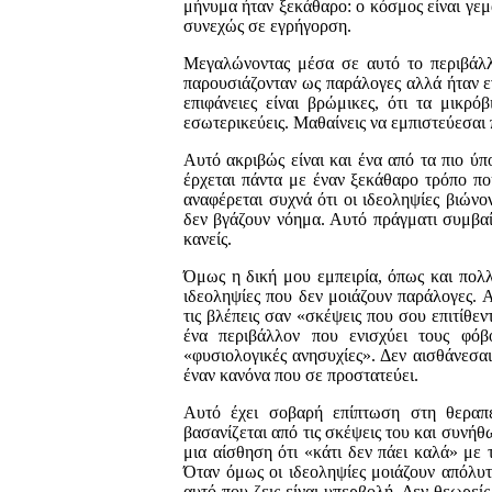
μήνυμα ήταν ξεκάθαρο: ο κόσμος είναι γεμά
συνεχώς σε εγρήγορση.
Μεγαλώνοντας μέσα σε αυτό το περιβάλλο
παρουσιάζονταν ως παράλογες αλλά ήταν ε
επιφάνειες είναι βρώμικες, ότι τα μικρ
εσωτερικεύεις. Μαθαίνεις να εμπιστεύεσαι
Αυτό ακριβώς είναι και ένα από τα πιο ύ
έρχεται πάντα με έναν ξεκάθαρο τρόπο που
αναφέρεται συχνά ότι οι ιδεοληψίες βιώνο
δεν βγάζουν νόημα. Αυτό πράγματι συμβαίν
κανείς.
Όμως η δική μου εμπειρία, όπως και πολλ
ιδεοληψίες που δεν μοιάζουν παράλογες. Α
τις βλέπεις σαν «σκέψεις που σου επιτίθεν
ένα περιβάλλον που ενισχύει τους φόβ
«φυσιολογικές ανησυχίες». Δεν αισθάνεσαι
έναν κανόνα που σε προστατεύει.
Αυτό έχει σοβαρή επίπτωση στη θεραπε
βασανίζεται από τις σκέψεις του και συνήθ
μια αίσθηση ότι «κάτι δεν πάει καλά» με 
Όταν όμως οι ιδεοληψίες μοιάζουν απόλυτα
αυτό που ζεις είναι υπερβολή. Δεν θεωρείς