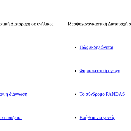
τική Διαταραχή σε ενήλικες
Ιδεοψυχαναγκαστική Διαταραχή σ
Πώς εκδηλώνεται
Φαρμακευτική αγωγή
ται η διάγνωση
Το σύνδρομο PANDAS
μετωπίζεται
Βοήθεια για γονείς