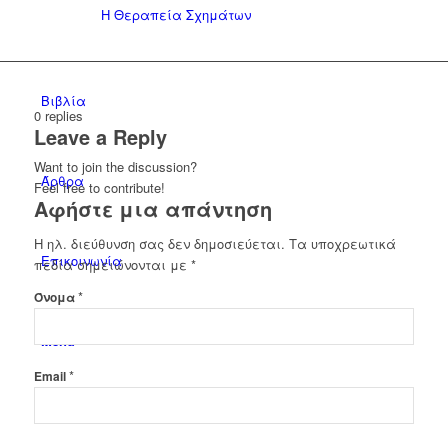
Η Θεραπεία Σχημάτων
Βιβλία
0
replies
Leave a Reply
Want to join the discussion?
Άρθρα
Feel free to contribute!
Αφήστε μια απάντηση
Η ηλ. διεύθυνση σας δεν δημοσιεύεται.
Τα υποχρεωτικά
Επικοινωνία
πεδία σημειώνονται με
*
*
Όνομα
Menu
*
Email